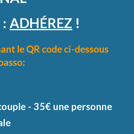
 :
ADHÉREZ
!
hant le QR code ci-dessous
loasso
:
couple - 35€ une personne
ale